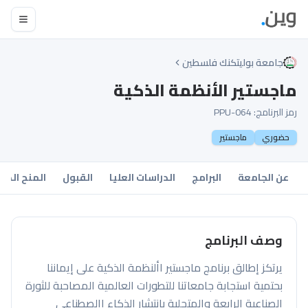
جامعة بوليتكنك فلسطين
ماجستير الأنظمة الذكية
رمز البرنامج:
PPU-064
حضوري
ماجستير
عن الجامعة
البرامج
الدراسات العليا
القبول
المنح الدر
وصف البرنامج
يرتكز إطالق برنامج ماجستير األنظمة الذكية على إيماننا
بحتمية استجابة جامعاتنا للتطورات العالمية المصاحبة للثورة
الصناعية الرابعة والمتجلية بانتشار الذكاء االصطناعي