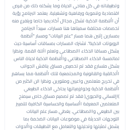
وتطبيقاته في كل مناحي الحياة وما يشكله ذلك من فرص
اقتصادية وتنموية ورفاهية وتشغيلية. يعتمد البرنامج رؤية
أن األنظمة الذكية تشكل مجاال أكاديميا خاصا ويتفرع منه
تخصصات مختلفة سميناها هنا مسارات. سيبدأ البرنامج
بمسارين إثنين هما مسار "علم البيانات" ومسار "أنظمة
الروبوتات الذكية". تشترك المسارات بمساقات أساسية حيث
يشكل مساقا الذكاء االصطناعي وتعلم اآللة القمة. ونظرا
لمالمسة الذكاء االصطناعي واألنظمة الذكية لحياة الناس
بشكل متسارع فقد تم تخصيص مساق يناقش الجوانب
األخالقية والقانونية والمجتمعية لتلك األنظمة مما يساهم
في تخريج متعلمين واعيين ومتنورين. ونظرا الن الكثير من
األنظمة الذكية وخوارزمياتها يحاكي الذكاء الطبيعي
)اإلنساني والحيوي( فقد تم تصميم مساق خاص سيمنح
المتعلمين المعرفة األساسية والحساسية الكافية للتمييز
بين الطبيعي واالصطناعي. يغطي مسار علم البيانات
التوجهات الحديثة في موضوعات البيانات الضخمة بما
يشمل تمثيلها وتحليلها والتعامل مع التطبيقات واألدوات