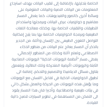
الخاصة بتحليلها، باإلضافة إلى تنقيب البيانات بهدف استرجاع
المعلومات من البيانات النصية والبيانات المتوفرة على
وسائط أخرى كالصور والفيديوهات. كما يغطي المسار
مفاهيم و خوارزميات عرض البيانات وبرمجتها واستخدام
التطبيقات والتقنيات الخاصة بها، وكذلك معالجة اللغات
الطبيعية وبرمجة الخوارزميات الخاصة بها بما يتيح إمكانية
التواصل اللغوي الطبيعي بين اإلنسان واآللة. من الجدير
بالذكر أن المسار يعالج علم البيانات من منظور الذكاء
االصطناعي وتعلم اآللة وكذلك من المنظور اإلحصائي.
يغطي مسار "أنظمة الروبوتات الذكية" الروبوتات الصناعية
الثابتة والروبوتات األرضية المتحركة وتلك الطائرة. ويتعمق
بتناول مسائل الديناميكا والتصميم والتحكم، إضافة الى
تطبيق الخوارزميات الذكية في تفاعل االنسان مع الروبوتات
وما يؤهل هذه الروبوتات من الحركة والعمل بشكل ذاتي
في بيئات طبيعية واصطناعية. وأخيرا فان هذا المسار يقود
الى التمكن من المساهمة في تطوير السيارات لتصبح ذاتية
القيادة.