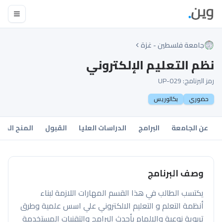
جامعة فلسطين - غزة
نظم التعليم الإلكتروني
رمز البرنامج:
UP-029
حضوري
بكالوريس
عن الجامعة
البرامج
الدراسات العليا
القبول
المنح الدر
وصف البرنامج
يكتسب الطالب في هذا القسم المهارات اللازمة لبناء
أنظمة التعلم و التعليم الالكتروني علي اسس علمية وطرق
تربوية نوعية والالمام بأحدث البرامج والتقنيات المستخدمة