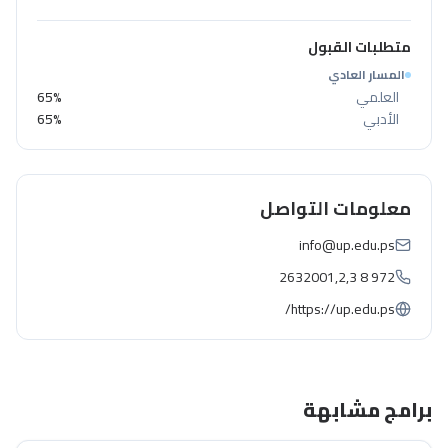
متطلبات القبول
المسار العادي
العلمي
65%
الأدبي
65%
معلومات التواصل
info@up.edu.ps
2632001,2,3 8 972
https://up.edu.ps/
برامج مشابهة