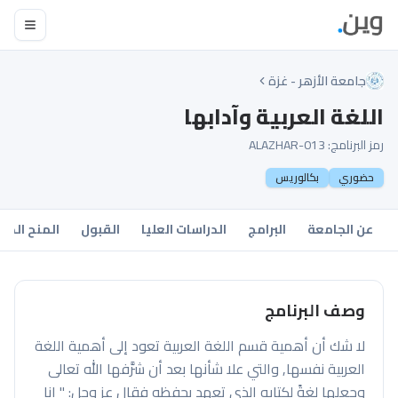
جامعة الأزهر - غزة
اللغة العربية وآدابها
رمز البرنامج:
ALAZHAR-013
حضوري
بكالوريس
عن الجامعة
البرامج
الدراسات العليا
القبول
المنح الدر
وصف البرنامج
لا شك أن أهمية قسم اللغة العربية تعود إلى أهمية اللغة
العربية نفسها, والتي علا شأنها بعد أن شرَّفها الله تعالى
وجعلها لغةً لكتابه الذي تعهد بحفظه فقال عز وجل: " إنا