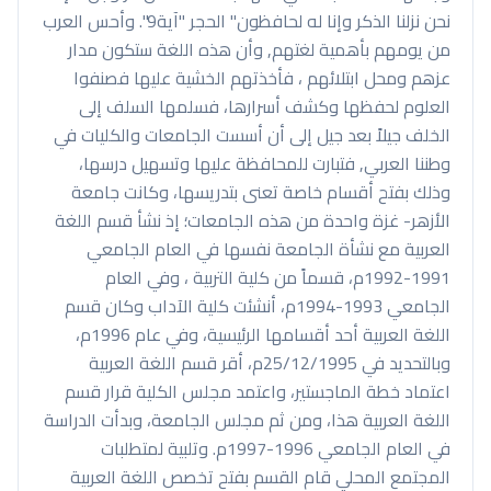
نحن نزلنا الذكر وإنا له لحافظون" الحجر "آية9". وأحس العرب
من يومهم بأهمية لغتهم, وأن هذه اللغة ستكون مدار
عزهم ومحل ابتلائهم ، فأخذتهم الخشية عليها فصنفوا
العلوم لحفظها وكشف أسرارها، فسلمها السلف إلى
الخلف جيلاً بعد جيل إلى أن أسست الجامعات والكليات في
وطننا العربي, فتبارت للمحافظة عليها وتسهيل درسها،
وذلك بفتح أقسام خاصة تعنى بتدريسها، وكانت جامعة
الأزهر- غزة واحدة من هذه الجامعات؛ إذ نشأ قسم اللغة
العربية مع نشأة الجامعة نفسها في العام الجامعي
1991-1992م، قسماً من كلية التربية ، وفي العام
الجامعي 1993-1994م، أنشئت كلية الآداب وكان قسم
اللغة العربية أحد أقسامها الرئيسية، وفي عام 1996م،
وبالتحديد في 25/12/1995م، أقر قسم اللغة العربية
اعتماد خطة الماجستير، واعتمد مجلس الكلية قرار قسم
اللغة العربية هذا، ومن ثم مجلس الجامعة، وبدأت الدراسة
في العام الجامعي 1996-1997م. وتلبية لمتطلبات
المجتمع المحلي قام القسم بفتح تخصص اللغة العربية